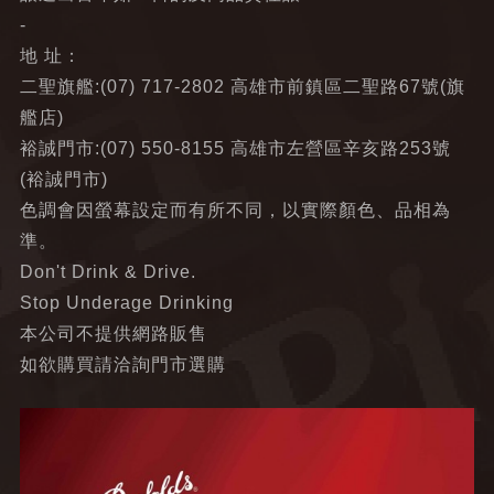
-
地 址：
二聖旗艦:(07) 717-2802 高雄市前鎮區二聖路67號(旗
艦店)
裕誠門市:(07) 550-8155 高雄市左營區辛亥路253號
(裕誠門市)
色調會因螢幕設定而有所不同，以實際顏色、品相為
準。
Don't Drink & Drive.
Stop Underage Drinking
本公司不提供網路販售
如欲購買請洽詢門市選購