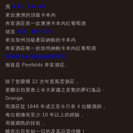
買
奔富－BIN 707
來自澳洲的頂級卡本內
奔富酒莊第一款澳洲卡本內紅葡萄酒
就送
奔富－BIN 704
來自加州頂級產區納帕的卡本內
奔富酒莊唯一的加州納帕卡本內紅葡萄酒
澳洲最具代表性的傳奇酒莊
，
無疑是 Penfolds 奔富酒莊。
除了曾榮獲 22 次年度風雲酒莊，
更釀出拍賣會上令大家趨之若鶩的夢幻逸品 -
Grange。
而酒莊從 1848 年成立至今只有 4 位釀酒師，
每位都擁有至少 10 年以上的經驗，
用最嫻熟的技術，
釀造出百年如一日的及高品質佳釀！