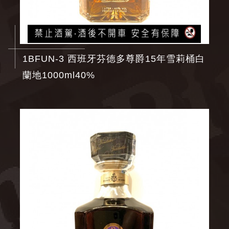
1BFUN-3 西班牙芬德多尊爵15年雪莉桶白
蘭地1000ml40%