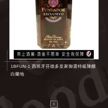
1BFUN-1 西班牙芬德多皇家御選特級陳釀
白蘭地
1