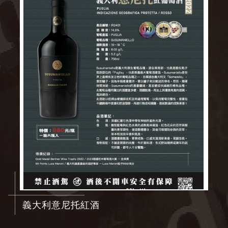
義大利意尼托紅酒