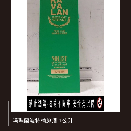
噶瑪蘭波特桶原酒 1公升