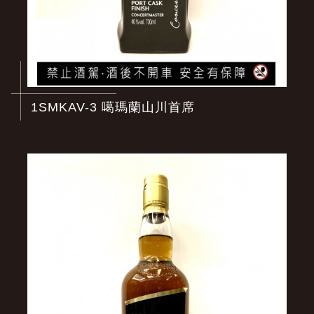
1SMKAV-3 噶瑪蘭山川首席