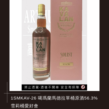
1SMKAV-26 噶瑪蘭馬德拉單桶原酒56.3%
雪莉桶愛好會