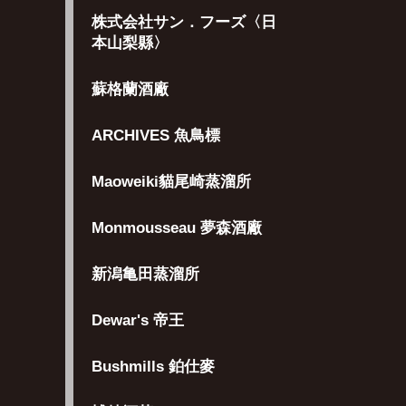
株式会社サン．フーズ〈日
本山梨縣〉
蘇格蘭酒廠
ARCHIVES 魚鳥標
Maoweiki貓尾崎蒸溜所
Monmousseau 夢森酒廠
新潟亀田蒸溜所
Dewar's 帝王
Bushmills 鉑仕麥