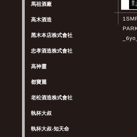
馬祖酒廠
1SM
高木酒造
PAR
黑木本店株式會社
_6yo
忠孝酒造株式會社
高神靈
都寶麗
老松酒造株式會社
執杯大叔
執杯大叔-知天命