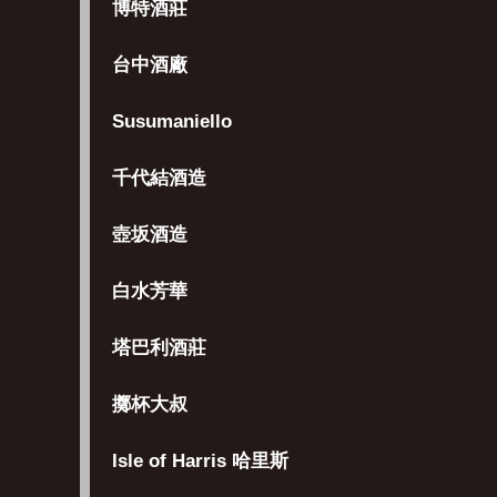
博特酒莊
台中酒廠
Susumaniello
千代結酒造
壺坂酒造
白水芳華
塔巴利酒莊
擲杯大叔
Isle of Harris 哈里斯