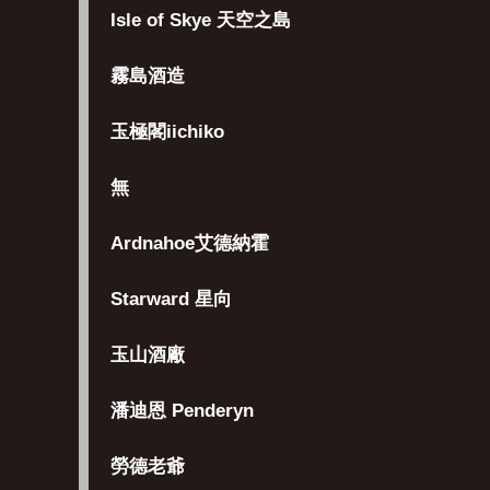
Isle of Skye 天空之島
霧島酒造
玉極閣iichiko
無
Ardnahoe艾德納霍
Starward 星向
玉山酒廠
潘迪恩 Penderyn
勞德老爺