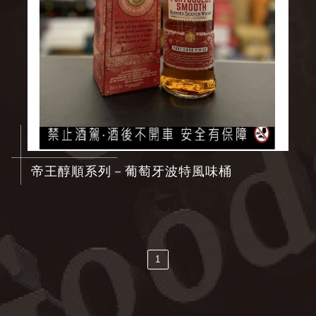
帝王醇順系列－葡萄牙波特風味桶
1