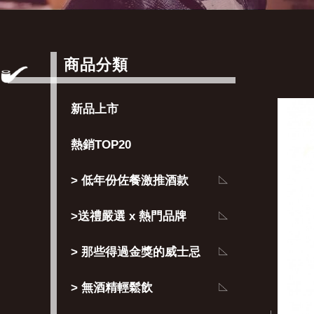
商品分類
新品上市
熱銷TOP20
> 低年份佐餐激推酒款
>送禮嚴選 x 熱門品牌
> 那些得過金獎的威士忌
> 無酒精輕鬆飲