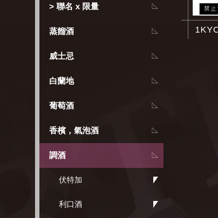
> 聯名 x 限量
1K
蒸餾酒
威士忌
白蘭地
葡萄酒
香檳，氣泡酒
調酒
伏特加
利口酒