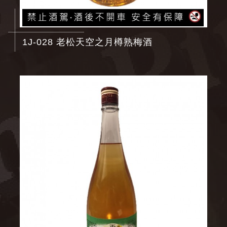
1J-028 老松天空之月樽熟梅酒