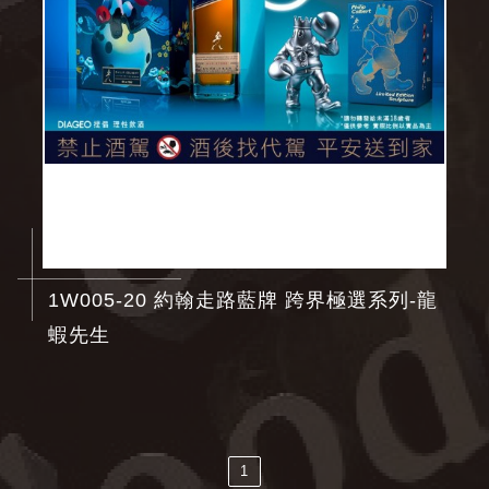
1W005-20 約翰走路藍牌 跨界極選系列-龍
蝦先生
1