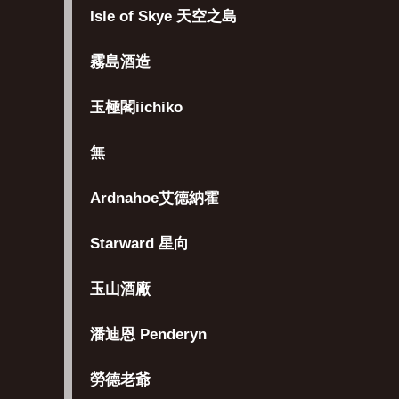
Isle of Skye 天空之島
霧島酒造
玉極閣iichiko
無
Ardnahoe艾德納霍
Starward 星向
玉山酒廠
潘迪恩 Penderyn
勞德老爺