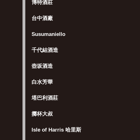
博特酒莊
台中酒廠
Susumaniello
千代結酒造
壺坂酒造
白水芳華
塔巴利酒莊
擲杯大叔
Isle of Harris 哈里斯