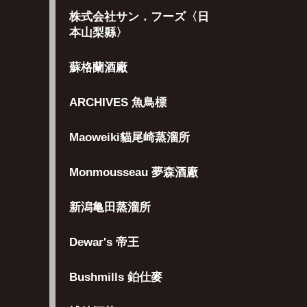
株式会社サン．フーズ〈日
本山梨縣〉
蘇格蘭酒廠
ARCHIVES 魚鳥標
Maoweiki貓尾崎蒸溜所
Monmousseau 夢森酒廠
新潟亀田蒸溜所
Dewar's 帝王
Bushmills 鉑仕麥