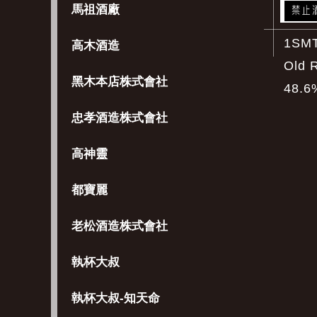
馬祖酒廠
1SM
高木酒造
Old 
黑木本店株式會社
48.6
忠孝酒造株式會社
高神靈
都寶麗
老松酒造株式會社
執杯大叔
執杯大叔-知天命