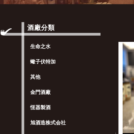
酒廠分類
生命之水
蠍子伏特加
其他
金門酒廠
恆器製酒
旭酒造株式会社