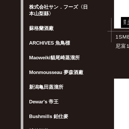
株式会社サン．フーズ〈日
本山梨縣〉
蘇格蘭酒廠
1SM
ARCHIVES 魚鳥標
尼富1
Maoweiki貓尾崎蒸溜所
Monmousseau 夢森酒廠
新潟亀田蒸溜所
Dewar's 帝王
Bushmills 鉑仕麥