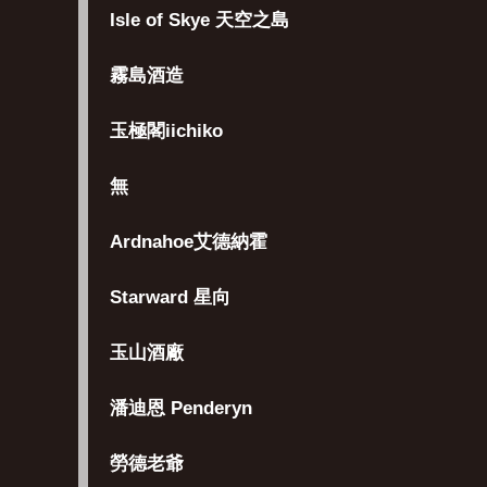
Isle of Skye 天空之島
霧島酒造
玉極閣iichiko
無
Ardnahoe艾德納霍
Starward 星向
玉山酒廠
潘迪恩 Penderyn
勞德老爺