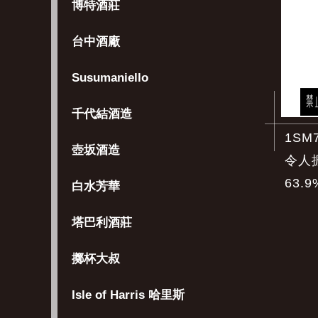
博特酒莊
台中酒廠
Susumaniello
千代結酒造
1SM
壺坂酒造
令人振
63.9
白水芳華
塔巴利酒莊
擲杯大叔
Isle of Harris 哈里斯