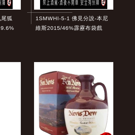
九尾狐
1SMWHI-5-1 佛見分說-本尼
49.6%
維斯2015/46%霹靂布袋戲