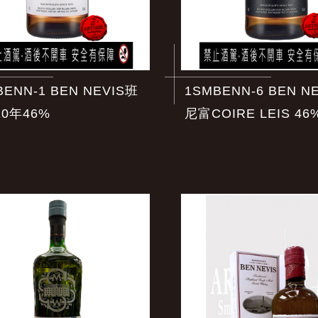
BENN-1 BEN NEVIS班
1SMBENN-6 BEN N
0年46%
尼富COIRE LEIS 46