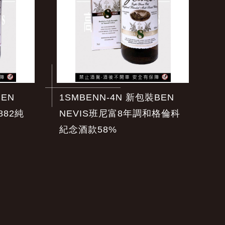
BEN
1SMBENN-4N 新包裝BEN
882純
NEVIS班尼富8年調和格倫科
紀念酒款58%