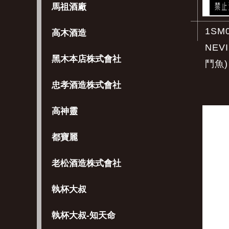
馬祖酒廠
1SM
高木酒造
NEVI
黑木本店株式會社
鬥魚)
忠孝酒造株式會社
高神靈
都寶麗
老松酒造株式會社
執杯大叔
執杯大叔-知天命