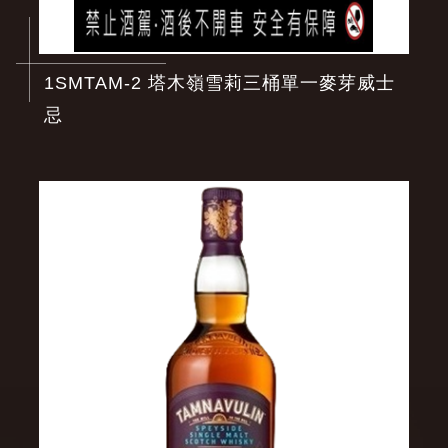
1SMTAM-2 塔木嶺雪莉三桶單一麥芽威士
忌