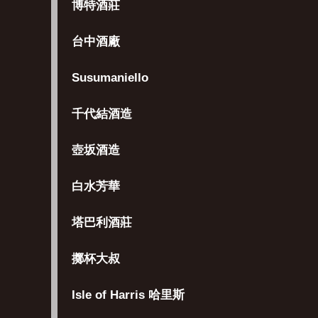
博特酒莊
台中酒廠
Susumaniello
千代結酒造
壺坂酒造
白水芳華
塔巴利酒莊
擲杯大叔
Isle of Harris 哈里斯