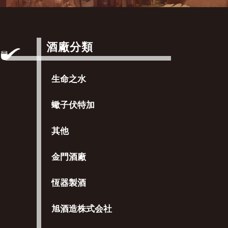
酒廠分類
生命之水
蠍子伏特加
其他
金門酒廠
恆器製酒
旭酒造株式会社