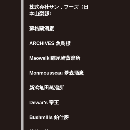
株式会社サン．フーズ〈日
本山梨縣〉
蘇格蘭酒廠
ARCHIVES 魚鳥標
Maoweiki貓尾崎蒸溜所
Monmousseau 夢森酒廠
新潟亀田蒸溜所
Dewar's 帝王
Bushmills 鉑仕麥