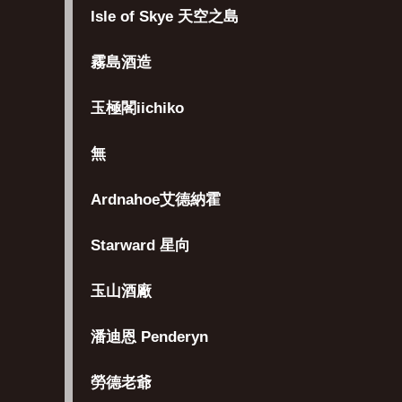
Isle of Skye 天空之島
霧島酒造
玉極閣iichiko
無
Ardnahoe艾德納霍
Starward 星向
玉山酒廠
潘迪恩 Penderyn
勞德老爺