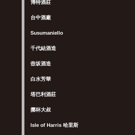
博特酒莊
台中酒廠
Susumaniello
千代結酒造
壺坂酒造
白水芳華
塔巴利酒莊
擲杯大叔
Isle of Harris 哈里斯