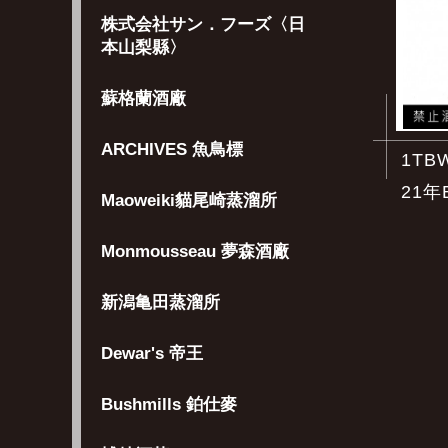
株式会社サン．フーズ〈日
本山梨縣〉
蘇格蘭酒廠
ARCHIVES 魚鳥標
1TB
21年B
Maoweiki貓尾崎蒸溜所
Monmousseau 夢森酒廠
新潟亀田蒸溜所
Dewar's 帝王
Bushmills 鉑仕麥