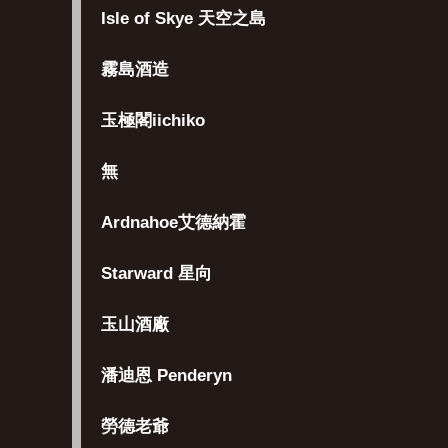
Isle of Skye 天空之島
霧島酒造
玉極閣iichiko
無
Ardnahoe艾德納霍
Starward 星向
玉山酒廠
潘迪恩 Penderyn
勞德老爺