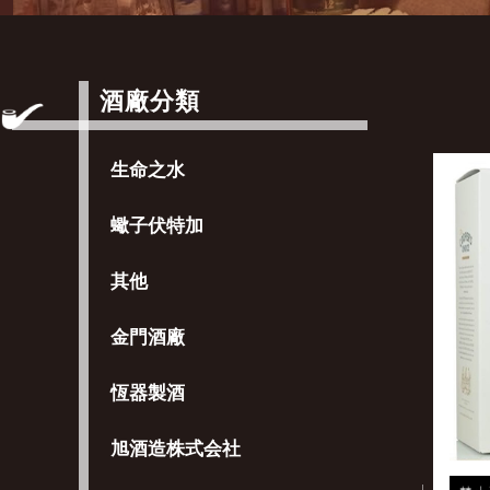
酒廠分類
生命之水
蠍子伏特加
其他
金門酒廠
恆器製酒
旭酒造株式会社