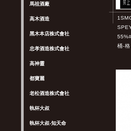
馬祖酒廠
1SM
高木酒造
SPEY
黑木本店株式會社
55%
桶-格
忠孝酒造株式會社
高神靈
都寶麗
老松酒造株式會社
執杯大叔
執杯大叔-知天命