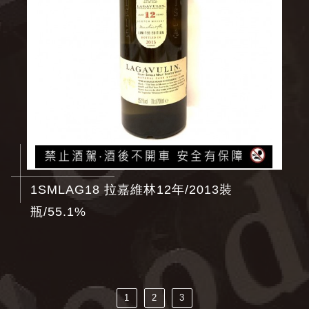
1SMLAG18 拉嘉維林12年/2013裝
瓶/55.1%
1
2
3