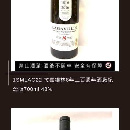
1SMLAG22 拉嘉維林8年二百週年酒廠紀
念版700ml 48%