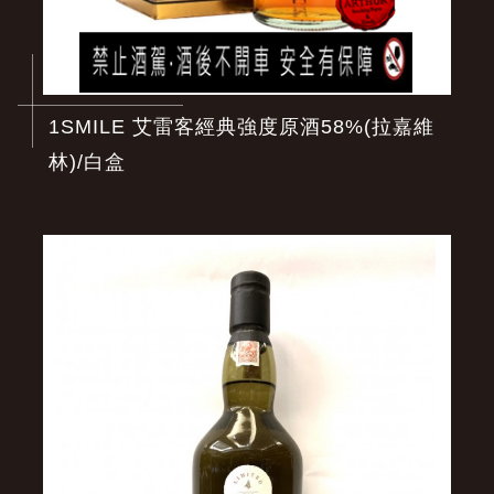
1SMILE 艾雷客經典強度原酒58%(拉嘉維
林)/白盒