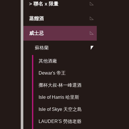
> 聯名 x 限量
蒸餾酒
威士忌
蘇格蘭
其他酒廠
Dewar's 帝王
擲杯大叔-林一峰選酒
Isle of Harris 哈里斯
Isle of Skye 天空之島
LAUDER'S 勞德老爺