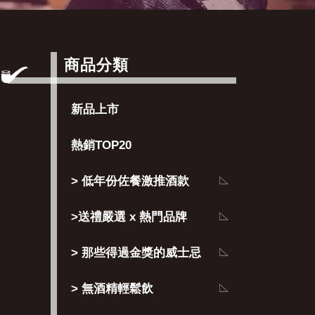
商品分類
新品上市
熱銷TOP20
> 低年份佐餐激推酒款
>送禮嚴選 x 熱門品牌
> 那些得過金獎的威士忌
> 無酒精輕鬆飲