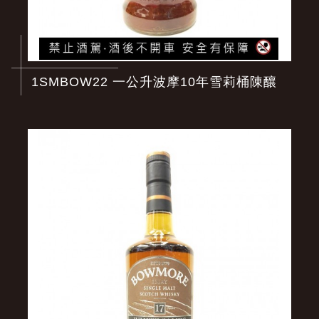
1SMBOW22 一公升波摩10年雪莉桶陳釀