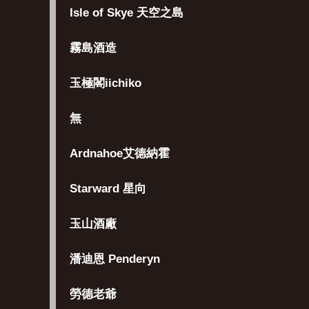
Isle of Skye 天空之島
霧島酒造
玉極閣iichiko
無
Ardnahoe艾德納霍
Starward 星向
玉山酒廠
潘迪恩 Penderyn
勞德老爺