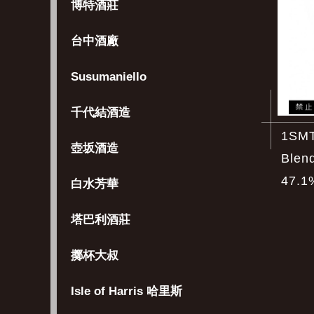
博特酒莊
台中酒廠
Susumaniello
千代結酒造
1SMT
壺坂酒造
Blen
47.1
白水芳華
塔巴利酒莊
擲杯大叔
Isle of Harris 哈里斯