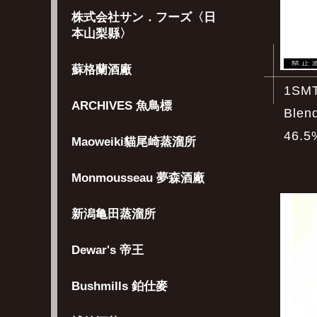
株式会社サン．フーズ〈日
本山梨縣〉
蘇格蘭酒廠
1SMT
ARCHIVES 魚鳥標
Blen
46.5
Maoweiki貓尾崎蒸溜所
Monmousseau 夢森酒廠
新潟亀田蒸溜所
Dewar's 帝王
Bushmills 鉑仕麥