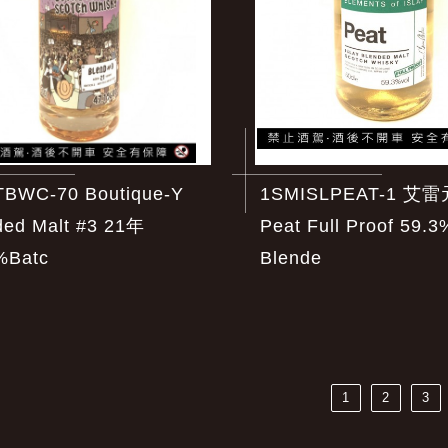
BWC-70 Boutique-Y
1SMISLPEAT-1 艾
ded Malt #3 21年
Peat Full Proof 59.3
%Batc
Blende
1
2
3