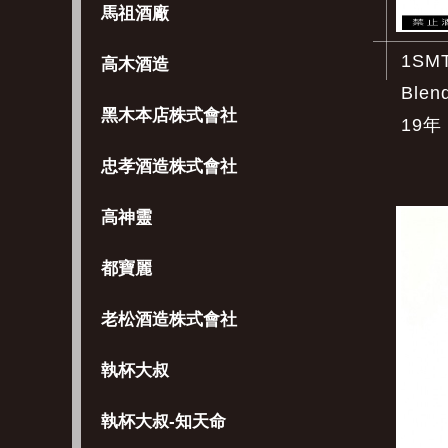
馬祖酒廠
1SMT
高木酒造
Blen
黑木本店株式會社
19年
忠孝酒造株式會社
高神靈
都寶麗
老松酒造株式會社
執杯大叔
執杯大叔-知天命