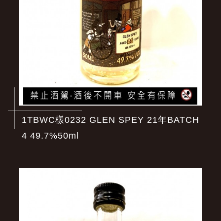
1TBWC樣0232 GLEN SPEY 21年BATCH
4 49.7%50ml