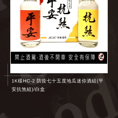
1K樣HC-2 防疫七十五度地瓜迷你酒組(平
安抗煞組)/白盒