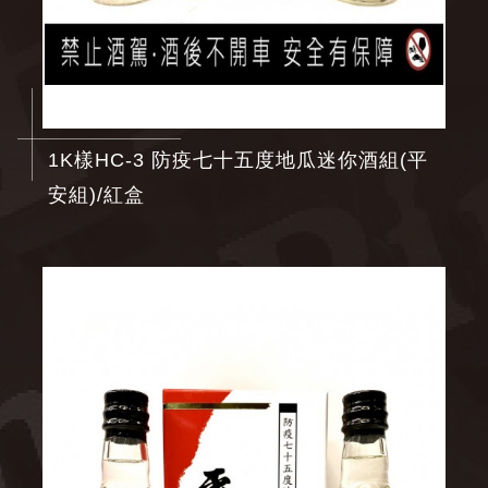
1K樣HC-3 防疫七十五度地瓜迷你酒組(平
安組)/紅盒