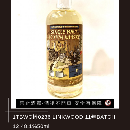
1TBWC樣0236 LINKWOOD 11年BATCH
12 48.1%50ml