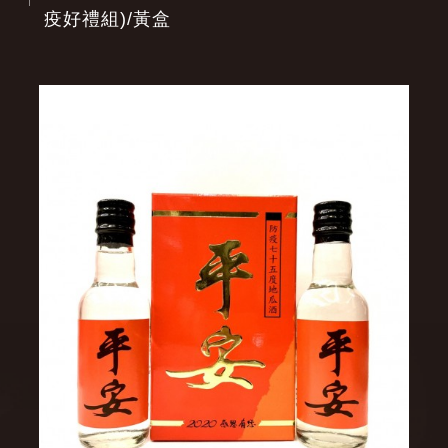
疫好禮組)/黃盒