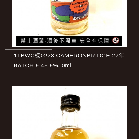
1TBWC樣0228 CAMERONBRIDGE 27年
BATCH 9 48.9%50ml