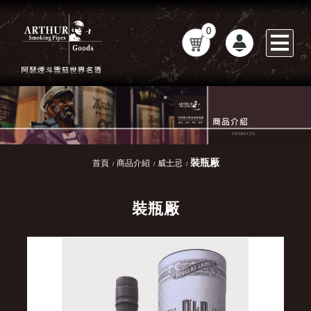
0
裝瓶厰
首頁
商品介紹
威士忌
裝瓶厰