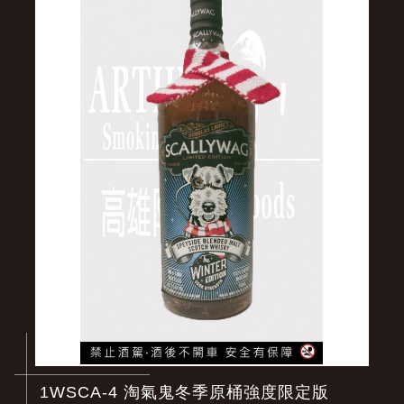
1WSCA-4 淘氣鬼冬季原桶強度限定版