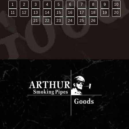
1
2
3
4
5
6
7
8
9
10
11
12
13
14
15
16
17
18
19
20
21
22
23
24
25
26