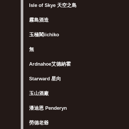
Isle of Skye 天空之島
霧島酒造
玉極閣iichiko
無
Ardnahoe艾德納霍
Starward 星向
玉山酒廠
潘迪恩 Penderyn
勞德老爺