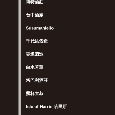
博特酒莊
台中酒廠
Susumaniello
千代結酒造
壺坂酒造
白水芳華
塔巴利酒莊
擲杯大叔
Isle of Harris 哈里斯