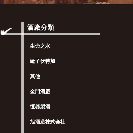
酒廠分類
生命之水
蠍子伏特加
其他
金門酒廠
恆器製酒
旭酒造株式会社