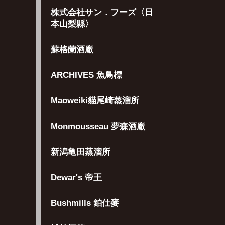
株式会社サン．フーズ〈日
本山梨縣〉
蘇格蘭酒廠
ARCHIVES 魚鳥標
Maoweiki貓尾崎蒸溜所
Monmousseau 夢森酒廠
新潟亀田蒸溜所
Dewar's 帝王
Bushmills 鉑仕麥