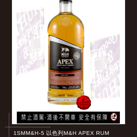
1SMM&H-5 以色列M&H APEX RUM