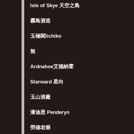
Isle of Skye 天空之島
霧島酒造
玉極閣iichiko
無
Ardnahoe艾德納霍
Starward 星向
玉山酒廠
潘迪恩 Penderyn
勞德老爺