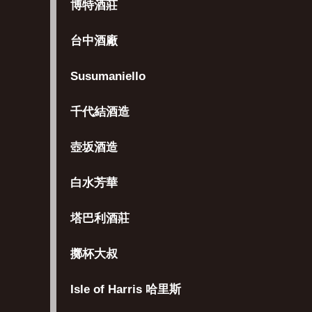
博特酒莊
台中酒廠
Susumaniello
千代結酒造
壺坂酒造
白水芳華
塔巴利酒莊
擲杯大叔
Isle of Harris 哈里斯