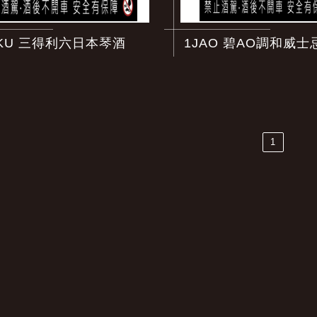
OKU 三得利六日本琴酒
1JAO 碧AO調和威士
1