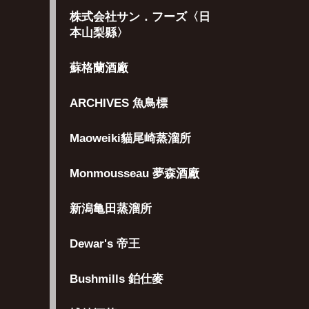
株式会社サン．フーズ〈日
本山梨縣〉
蘇格蘭酒廠
ARCHIVES 魚鳥標
Maoweiki貓尾崎蒸溜所
Monmousseau 夢森酒廠
新潟亀田蒸溜所
Dewar's 帝王
Bushmills 鉑仕麥