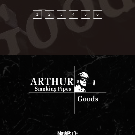
1
2
3
4
5
6
旗艦店