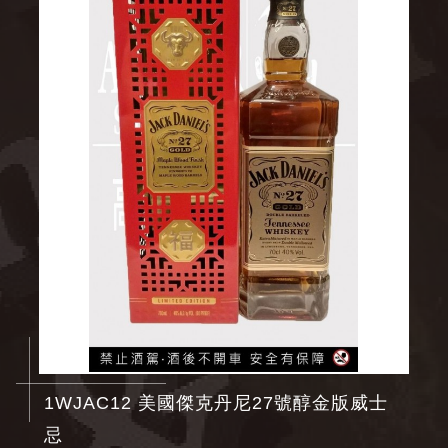
1WJAC12 美國傑克丹尼27號醇金版威士
忌