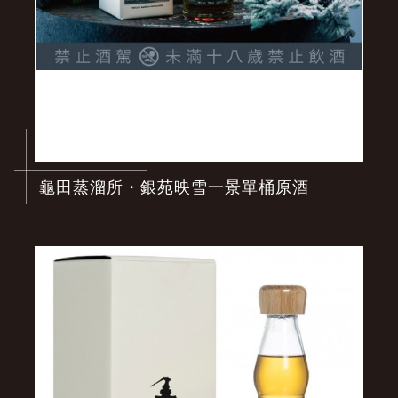
龜田蒸溜所・銀苑映雪一景單桶原酒