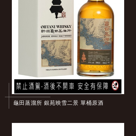
龜田蒸溜所 銀苑映雪二景 單桶原酒