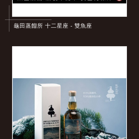
龜田蒸餾所 十二星座 - 雙魚座