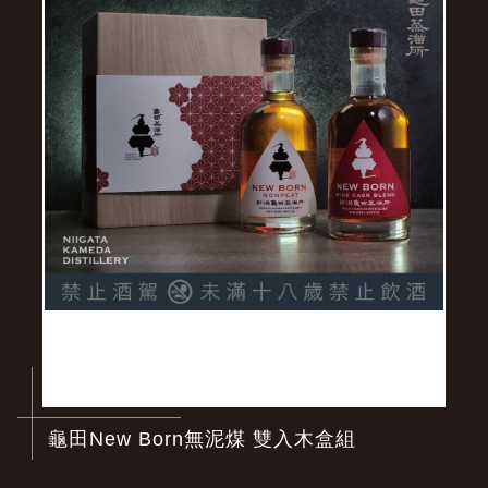
龜田New Born無泥煤 雙入木盒組