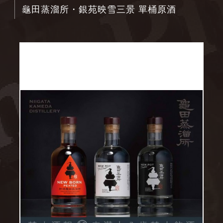
龜田蒸溜所・銀苑映雪三景 單桶原酒