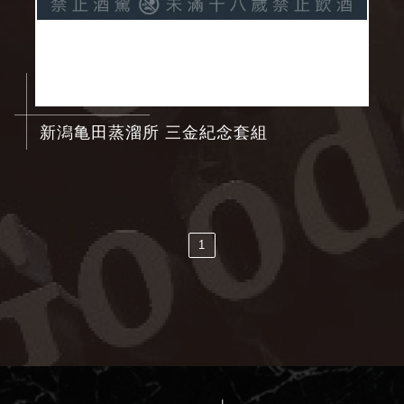
新潟亀田蒸溜所 三金紀念套組
1