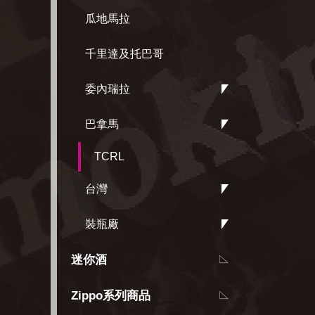
瓜地馬拉
千里達及托巴哥
委內瑞拉
巴拿馬
TCRL
台灣
裝瓶廠
迷你酒
Zippo系列商品