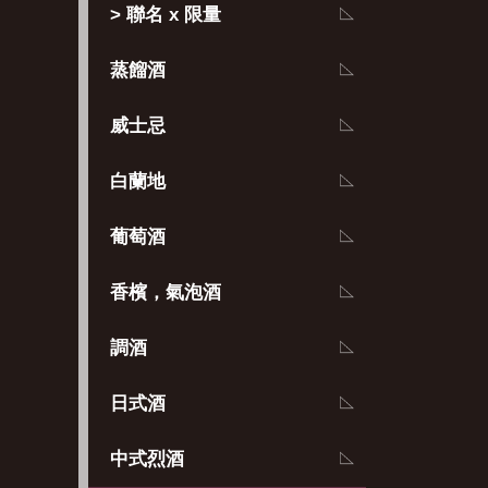
> 聯名 x 限量
蒸餾酒
威士忌
白蘭地
葡萄酒
香檳，氣泡酒
調酒
日式酒
中式烈酒