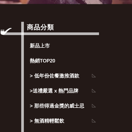
商品分類
新品上市
熱銷TOP20
> 低年份佐餐激推酒款
>送禮嚴選 x 熱門品牌
> 那些得過金獎的威士忌
> 無酒精輕鬆飲