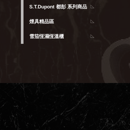
S.T.Dupont 都彭 系列商品
煙具精品區
雪茄恆濕恆溫櫃