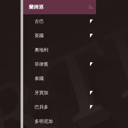
蘭姆酒
古巴
英國
奧地利
菲律賓
泰國
牙買加
巴貝多
多明尼加