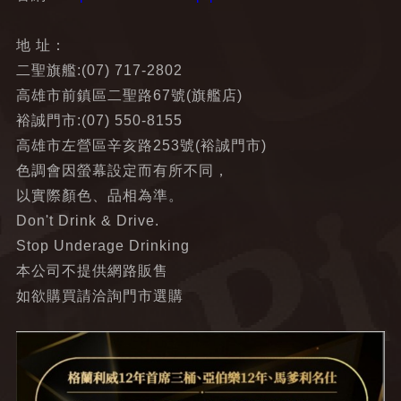
地 址：
二聖旗艦:(07) 717-2802
高雄市前鎮區二聖路67號(旗艦店)
裕誠門市:(07) 550-8155
高雄市左營區辛亥路253號(裕誠門市)
色調會因螢幕設定而有所不同，
以實際顏色、品相為準。
Don't Drink & Drive.
Stop Underage Drinking
本公司不提供網路販售
如欲購買請洽詢門市選購