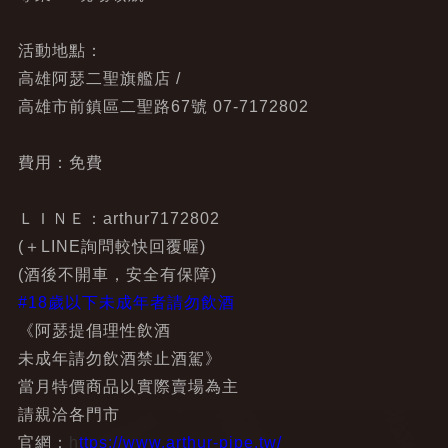
活動地點：
高雄阿瑟二聖旗艦店 /
高雄市前鎮區二聖路67號 07-7172802
費用：免費
ＬＩＮＥ：arthur7172802
(＋LINE詢問較快回覆喔)
(酒後不開車，安全有保障)
#18歲以下未成年者請勿飲酒
《阿瑟提倡理性飲酒
未成年請勿飲酒禁止酒駕》
當月特價商品以實際賣場為主
請親洽各門市
官網：
h
ttps://www.arthur-pipe.tw/