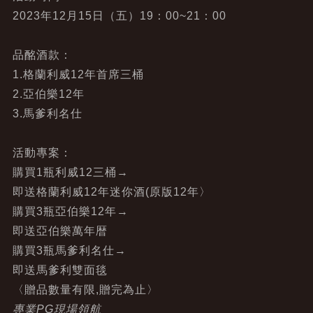
2023年12月15日（五）19：00~21：00
品酩酒款：
1.格蘭利威12年首席三桶
2.亞伯樂12年
3.馬爹利名仕
活動專案：
購買1瓶利威12三桶→
即送格蘭利威12年迷你酒(原版12年〉
購買3瓶亞伯樂12年→
即送亞伯樂萬年暦
購買3瓶馬爹利名仕→
即送馬爹利雙面毯
〈贈品數量有限,贈完為止〉
專業PG現場領航