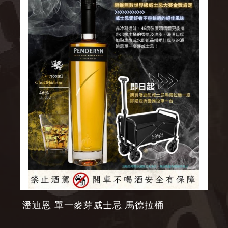
潘迪恩 單一麥芽威士忌 馬德拉桶