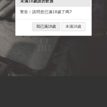
未滿18歲請勿飲酒
警告︰請問您已滿18歲了嗎?
我已滿18歲
未滿18歲