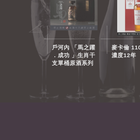
戶河內 「馬之躍
麥卡倫 11
．成功 」生肖干
濃度12年
支單桶原酒系列