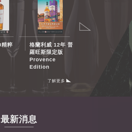
0精粹
格蘭利威 12年 普
格蘭多納 14 年
羅旺斯限定版
Boynsmill
Provence
House 莊園紀念
Edition
版 200 週年
了解更多
最新消息