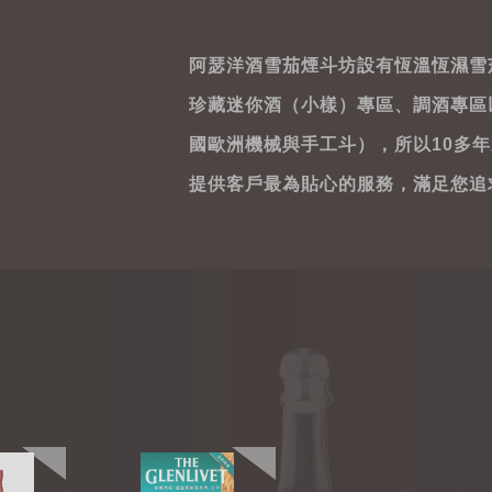
阿瑟洋酒雪茄煙斗坊設有恆溫恆濕雪
珍藏迷你酒（小樣）專區、調酒專區
國歐洲機械與手工斗），所以10多
提供客戶最為貼心的服務，滿足您追